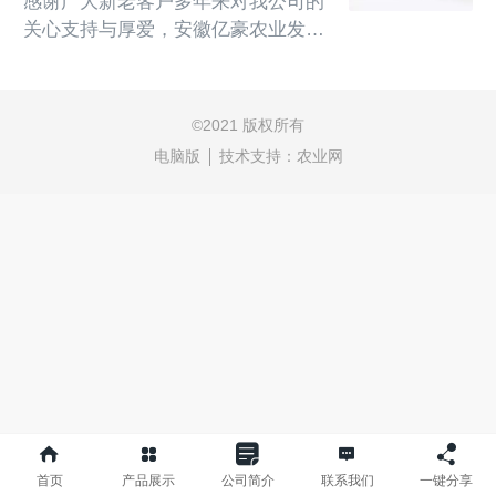
感谢广大新老客户多年来对我公司的
关心支持与厚爱，安徽亿豪农业发展
有限公司(原安徽省怀远县互信种业
有限公司)，在广大新老客户的关爱
下，新公司将一如既往的为广大农业
©
2021 版权所有
客户服务，为国内外农业的发展贡献
电脑版
技术支持：
农业网
自己的力量。　　　　　本公司座落
在安徽省怀远汽车站北首100米处，
离蚌埠20公里，交通非常便利。　　
公司有本科学历3人，专业技术人员3
人，农艺师2人，共有工职人员18
人，下设有：市场信息部、供销部、
种子...
首页
产品展示
公司简介
联系我们
一键分享